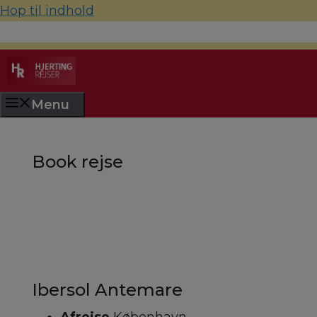
Hop til indhold
70 22 67 10
hjerting@hjertingrejser.dk
Menu
Book rejse
Ibersol Antemare