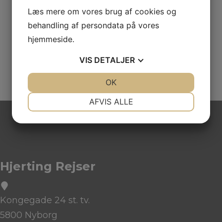
Hvor mange skal rejse
*
Læs mere om vores brug af cookies og
behandling af persondata på vores
hjemmeside.
VIS
DETALJER
JA
NEJ
OK
JA
NEJ
NØDVENDIGE
PRÆFERENCER
AFVIS ALLE
JA
NEJ
JA
NEJ
MARKETING
STATISTIK
Hjerting Rejser
Kongegade 24 st. tv.
5800 Nyborg