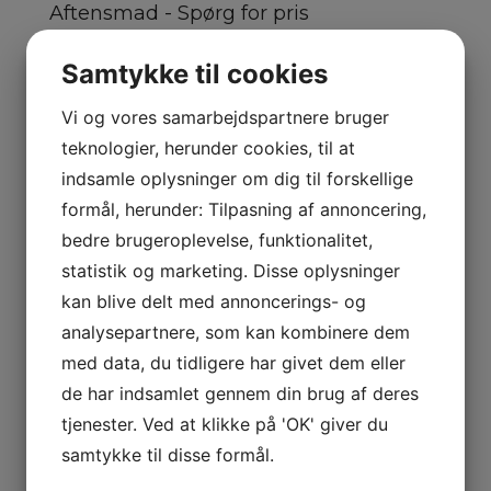
Aftensmad - Spørg for pris
Samtykke til cookies
Poolview - Spørg for pris
Vi og vores samarbejdspartnere bruger
X
teknologier, herunder cookies, til at
Kontakt os for mulighederne
indsamle oplysninger om dig til forskellige
formål, herunder: Tilpasning af annoncering,
Navn
*
bedre brugeroplevelse, funktionalitet,
statistik og marketing. Disse oplysninger
kan blive delt med annoncerings- og
Telefon
*
analysepartnere, som kan kombinere dem
med data, du tidligere har givet dem eller
de har indsamlet gennem din brug af deres
E-mail
*
tjenester. Ved at klikke på 'OK' giver du
samtykke til disse formål.