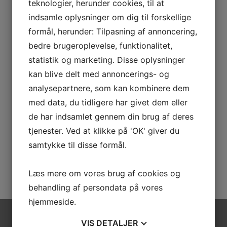
teknologier, herunder cookies, til at
Kontakt os for mulighederne
indsamle oplysninger om dig til forskellige
Navn
*
formål, herunder: Tilpasning af annoncering,
bedre brugeroplevelse, funktionalitet,
statistik og marketing. Disse oplysninger
Telefon
*
kan blive delt med annoncerings- og
analysepartnere, som kan kombinere dem
E-mail
*
med data, du tidligere har givet dem eller
de har indsamlet gennem din brug af deres
tjenester. Ved at klikke på 'OK' giver du
Hvor mange skal rejse
*
samtykke til disse formål.
Læs mere om vores brug af cookies og
behandling af persondata på vores
hjemmeside.
VIS
DETALJER