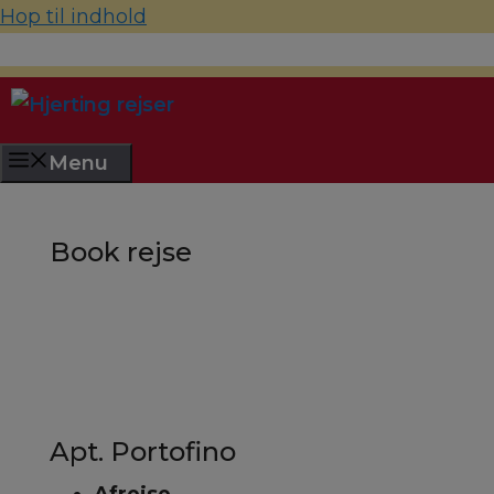
Hop til indhold
70 22 67 10
hjerting@hjertingrejser.dk
Menu
Book rejse
Apt. Portofino