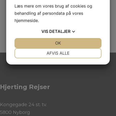
Hvor mange skal rejse
*
Læs mere om vores brug af cookies og
behandling af persondata på vores
hjemmeside.
VIS
DETALJER
JA
NEJ
OK
JA
NEJ
NØDVENDIGE
PRÆFERENCER
AFVIS ALLE
JA
NEJ
JA
NEJ
MARKETING
STATISTIK
Hjerting Rejser
Kongegade 24 st. tv.
5800 Nyborg