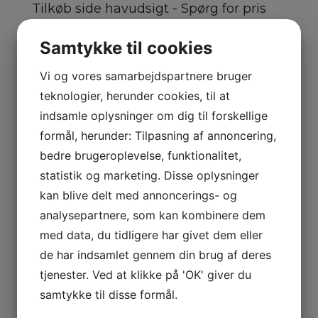
Tilkøb side havudsigt - Spørg for pris
Samtykke til cookies
Enkeltværelsestillæg - Spørg for pris
Vi og vores samarbejdspartnere bruger
X
teknologier, herunder cookies, til at
Kontakt os for mulighederne
indsamle oplysninger om dig til forskellige
formål, herunder: Tilpasning af annoncering,
Navn
*
bedre brugeroplevelse, funktionalitet,
statistik og marketing. Disse oplysninger
kan blive delt med annoncerings- og
Telefon
*
analysepartnere, som kan kombinere dem
med data, du tidligere har givet dem eller
de har indsamlet gennem din brug af deres
E-mail
*
tjenester. Ved at klikke på 'OK' giver du
samtykke til disse formål.