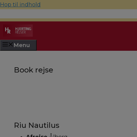
Hop til indhold
70 22 67 10
hjerting@hjertingrejser.dk
Menu
Book rejse
Riu Nautilus