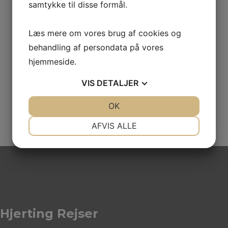
samtykke til disse formål.
Læs mere om vores brug af cookies og
behandling af persondata på vores
Hvor mange skal rejse
*
hjemmeside.
VIS
DETALJER
JA
NEJ
OK
JA
NEJ
NØDVENDIGE
PRÆFERENCER
AFVIS ALLE
JA
NEJ
JA
NEJ
MARKETING
STATISTIK
Hjerting Rejser