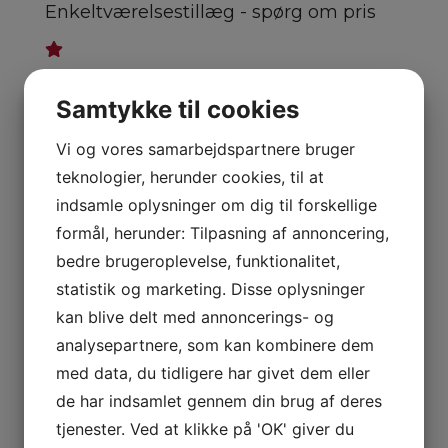
Enkeltværelsestillæg - spørg om pris
Der kan tilkøbes havudsigt - spørg om
Samtykke til cookies
pris
Vi og vores samarbejdspartnere bruger
X
teknologier, herunder cookies, til at
Kontakt os for mulighederne
indsamle oplysninger om dig til forskellige
Navn
*
formål, herunder: Tilpasning af annoncering,
bedre brugeroplevelse, funktionalitet,
statistik og marketing. Disse oplysninger
kan blive delt med annoncerings- og
Telefon
*
analysepartnere, som kan kombinere dem
med data, du tidligere har givet dem eller
de har indsamlet gennem din brug af deres
tjenester. Ved at klikke på 'OK' giver du
E-mail
*