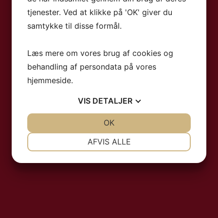
tjenester. Ved at klikke på 'OK' giver du
samtykke til disse formål.
Læs mere om vores brug af cookies og
behandling af persondata på vores
hjemmeside.
VIS
DETALJER
JA
NEJ
OK
JA
NEJ
NØDVENDIGE
PRÆFERENCER
AFVIS ALLE
JA
NEJ
JA
NEJ
MARKETING
STATISTIK