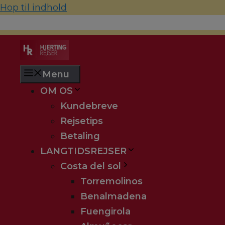
Hop til indhold
70 22 67 10
hjerting@hjertingrejser.dk
Menu
OM OS
Kundebreve
Rejsetips
Betaling
LANGTIDSREJSER
Costa del sol
Torremolinos
Benalmadena
Fuengirola