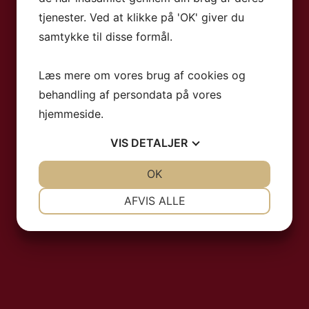
tjenester. Ved at klikke på 'OK' giver du
samtykke til disse formål.
Læs mere om vores brug af cookies og
behandling af persondata på vores
hjemmeside.
VIS
DETALJER
JA
NEJ
OK
JA
NEJ
NØDVENDIGE
PRÆFERENCER
AFVIS ALLE
JA
NEJ
JA
NEJ
MARKETING
STATISTIK