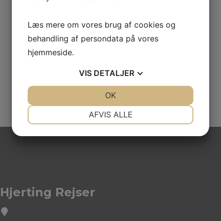
Læs mere om vores brug af cookies og
Hvor mange skal rejse
*
behandling af persondata på vores
hjemmeside.
VIS
DETALJER
JA
NEJ
OK
JA
NEJ
NØDVENDIGE
PRÆFERENCER
AFVIS ALLE
JA
NEJ
JA
NEJ
MARKETING
STATISTIK
Hjerting Rejser