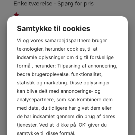
Enkeltværelse - Spørg for pris
Club Alexandre værelse - spørg for pris
Samtykke til cookies
X
Vi og vores samarbejdspartnere bruger
Kontakt os for mulighederne
teknologier, herunder cookies, til at
indsamle oplysninger om dig til forskellige
Navn
*
formål, herunder: Tilpasning af annoncering,
bedre brugeroplevelse, funktionalitet,
statistik og marketing. Disse oplysninger
kan blive delt med annoncerings- og
Telefon
*
analysepartnere, som kan kombinere dem
med data, du tidligere har givet dem eller
de har indsamlet gennem din brug af deres
E-mail
*
tjenester. Ved at klikke på 'OK' giver du
samtykke til disse formål.