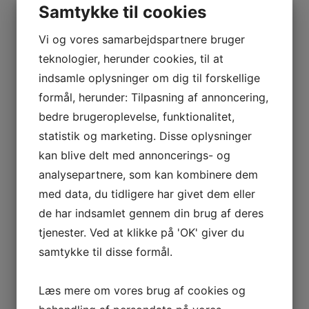
Samtykke til cookies
X
Kontakt os for mulighederne
Vi og vores samarbejdspartnere bruger
teknologier, herunder cookies, til at
Navn
*
indsamle oplysninger om dig til forskellige
formål, herunder: Tilpasning af annoncering,
bedre brugeroplevelse, funktionalitet,
Telefon
*
statistik og marketing. Disse oplysninger
kan blive delt med annoncerings- og
analysepartnere, som kan kombinere dem
E-mail
*
med data, du tidligere har givet dem eller
de har indsamlet gennem din brug af deres
tjenester. Ved at klikke på 'OK' giver du
samtykke til disse formål.
Hvor mange skal rejse
*
Læs mere om vores brug af cookies og