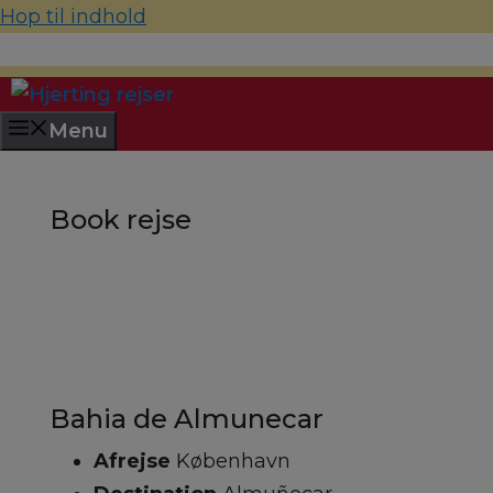
Hop til indhold
70 22 67 10
hjerting@hjertingrejser.dk
Menu
Book rejse
Bahia de Almunecar
Afrejse
København