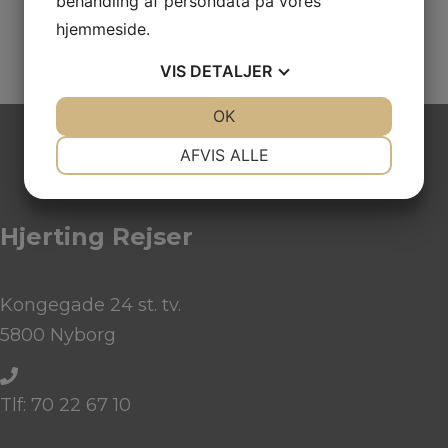
behandling af persondata på vores
hjemmeside.
VIS
DETALJER
JA
NEJ
OK
JA
NEJ
NØDVENDIGE
PRÆFERENCER
AFVIS ALLE
JA
NEJ
JA
NEJ
MARKETING
STATISTIK
Hjerting Rejser
Kongegade 24 st. tv.
5800 Nyborg
Tlf: 70 22 67 10