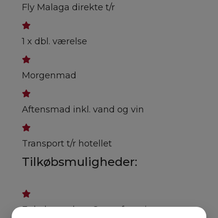
Fly Malaga direkte t/r
1 x dbl. værelse
Morgenmad
Aftensmad inkl. vand og vin
Transport t/r hotellet
Tilkøbsmuligheder:
Enkeltværelse - Spørg for pris