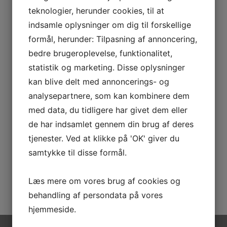
X
teknologier, herunder cookies, til at
Kontakt os for mulighederne
indsamle oplysninger om dig til forskellige
formål, herunder: Tilpasning af annoncering,
Navn
*
bedre brugeroplevelse, funktionalitet,
statistik og marketing. Disse oplysninger
Telefon
*
kan blive delt med annoncerings- og
analysepartnere, som kan kombinere dem
med data, du tidligere har givet dem eller
E-mail
*
de har indsamlet gennem din brug af deres
tjenester. Ved at klikke på 'OK' giver du
samtykke til disse formål.
Hvor mange skal rejse
*
Læs mere om vores brug af cookies og
behandling af persondata på vores
hjemmeside.