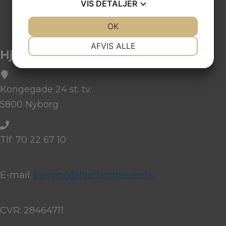
VIS
DETALJER
JA
NEJ
OK
JA
NEJ
NØDVENDIGE
PRÆFERENCER
AFVIS ALLE
Hjerting Rejser
JA
NEJ
JA
NEJ
MARKETING
STATISTIK
Kongegade 24 st. tv.
5800 Nyborg
Tlf: 70 22 67 10
E-mail:
hjerting@hjertingrejser.dk
CVR: 28464711