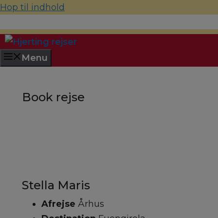
Hop til indhold
70 22 67 10
hjerting@hjertingrejser.dk
Menu
Book rejse
Stella Maris
Afrejse
Århus