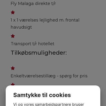
Fly Malaga direkte t/r
1 x 1 værelses lejlighed m. frontal
havudsigt
Transport t/r hotellet
Tilkøbsmuligheder:
Enkeltværelsestillæg - spørg for pris
2 værelses lejlighed m. side havudsigt -
Samtykke til cookies
spørg for pris
Vi og vores samarbejdspartnere bruger