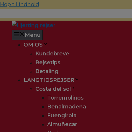
Hop til indhold
70 22 67 10
hjerting@hjertingrejser.dk
Menu
OM OS
Kundebreve
Rejsetips
Betaling
LANGTIDSREJSER
Costa del sol
Torremolinos
Benalmadena
Fuengirola
Almuñecar