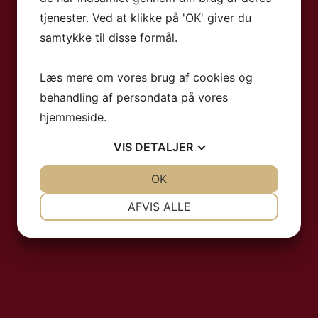
tjenester. Ved at klikke på 'OK' giver du
samtykke til disse formål.
Læs mere om vores brug af cookies og
behandling af persondata på vores
hjemmeside.
VIS
DETALJER
JA
NEJ
OK
JA
NEJ
NØDVENDIGE
PRÆFERENCER
AFVIS ALLE
JA
NEJ
JA
NEJ
MARKETING
STATISTIK