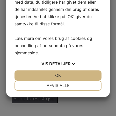
Navn
*
med data, du tidligere har givet dem eller
de har indsamlet gennem din brug af deres
tjenester. Ved at klikke på 'OK' giver du
Telefon
samtykke til disse formål.
*
Læs mere om vores brug af cookies og
behandling af persondata på vores
E-mail
*
hjemmeside.
VIS
DETALJER
Hvor mange skal rejse
*
JA
NEJ
OK
JA
NEJ
NØDVENDIGE
PRÆFERENCER
AFVIS ALLE
JA
NEJ
JA
NEJ
MARKETING
STATISTIK