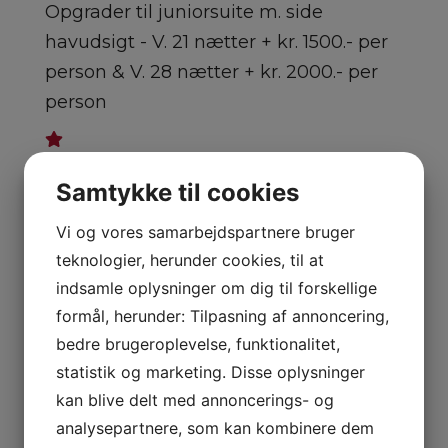
Opgrader til juniorsuite m. side
havudsigt - V. 21 nætter + kr. 1500.- per
person & V. 28 nætter + kr. 2000.- per
person
Opgrader til juniorsuite m. frontal
Samtykke til cookies
havudsigt - V. 21 nætter + kr. 2250.- per
person & V. 28 nætter + kr. 3000.- per
Vi og vores samarbejdspartnere bruger
teknologier, herunder cookies, til at
person
indsamle oplysninger om dig til forskellige
formål, herunder: Tilpasning af annoncering,
Enkeltværelsestillæg - Spørg for pris
bedre brugeroplevelse, funktionalitet,
X
statistik og marketing. Disse oplysninger
kan blive delt med annoncerings- og
Kontakt os for mulighederne
analysepartnere, som kan kombinere dem