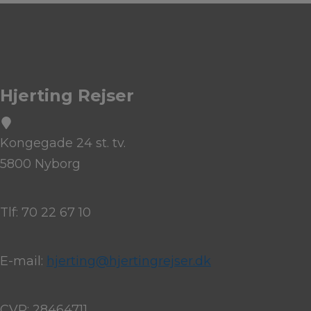
Hjerting Rejser
Kongegade 24 st. tv.
5800 Nyborg
Tlf: 70 22 67 10
E-mail:
hjerting@hjertingrejser.dk
CVR: 28464711