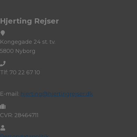
Hjerting Rejser
Kongegade 24 st. tv.
5800 Nyborg
Tlf: 70 22 67 10
E-mail:
hjerting@hjertingrejser.dk
CVR: 28464711
Persondatapolitik