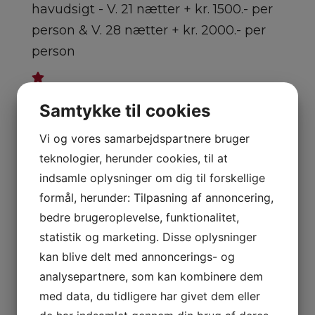
havudsigt - V. 21 nætter + kr. 1500.- per
person & V. 28 nætter + kr. 2000.- per
person
Opgrader til juniorsuite m. frontal
Samtykke til cookies
havudsigt - V. 21 nætter + kr. 2250.- per
Vi og vores samarbejdspartnere bruger
person & V. 28 nætter + kr. 3000.- per
teknologier, herunder cookies, til at
person
indsamle oplysninger om dig til forskellige
formål, herunder: Tilpasning af annoncering,
Enkeltværelsestillæg - Spørg for pris
bedre brugeroplevelse, funktionalitet,
statistik og marketing. Disse oplysninger
X
kan blive delt med annoncerings- og
Kontakt os for mulighederne
analysepartnere, som kan kombinere dem
Navn
*
med data, du tidligere har givet dem eller