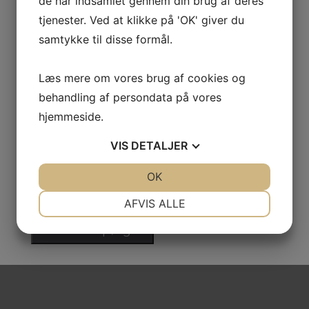
de har indsamlet gennem din brug af deres
tjenester. Ved at klikke på 'OK' giver du
samtykke til disse formål.
Telefon
*
Læs mere om vores brug af cookies og
behandling af persondata på vores
E-mail
*
hjemmeside.
VIS
DETALJER
Hvor mange skal rejse
*
JA
NEJ
OK
JA
NEJ
NØDVENDIGE
PRÆFERENCER
AFVIS ALLE
JA
NEJ
JA
NEJ
MARKETING
STATISTIK