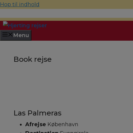
Hop til indhold
70 22 67 10
hjerting@hjertingrejser.dk
Menu
Book rejse
Las Palmeras
Afrejse
København