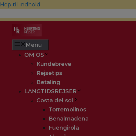
Hop til indhold
70 22 67 10
hjerting@hjertingrejser.dk
Menu
OM OS
Kundebreve
Rejsetips
Betaling
LANGTIDSREJSER
Costa del sol
Torremolinos
Benalmadena
Fuengirola