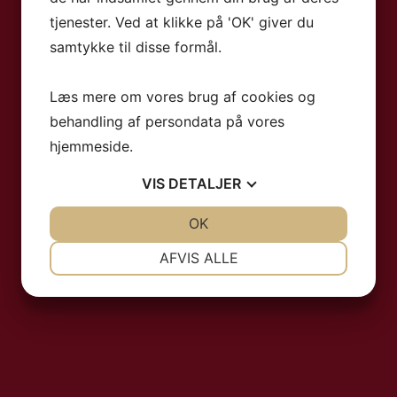
tjenester. Ved at klikke på 'OK' giver du
samtykke til disse formål.
Læs mere om vores brug af cookies og
behandling af persondata på vores
hjemmeside.
VIS
DETALJER
JA
NEJ
OK
JA
NEJ
NØDVENDIGE
PRÆFERENCER
AFVIS ALLE
JA
NEJ
JA
NEJ
MARKETING
STATISTIK