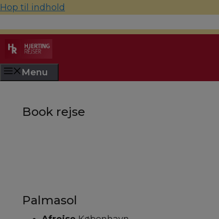
Hop til indhold
70 22 67 10
hjerting@hjertingrejser.dk
Menu
Book rejse
Palmasol