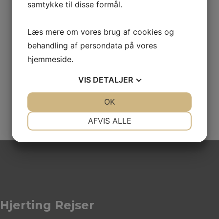
samtykke til disse formål.
Læs mere om vores brug af cookies og
behandling af persondata på vores
Hvor mange skal rejse
*
hjemmeside.
VIS
DETALJER
JA
NEJ
OK
JA
NEJ
NØDVENDIGE
PRÆFERENCER
AFVIS ALLE
JA
NEJ
JA
NEJ
MARKETING
STATISTIK
Hjerting Rejser