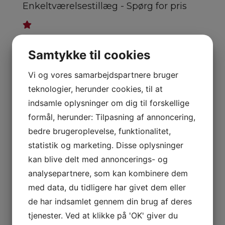
Enkeltværelsestillæg - Spørg for pris
Tilkøb Pool side V. 21 nætter + kr. 1500.-
Samtykke til cookies
V. 28 nætter + kr. 2000.- (per person)
Vi og vores samarbejdspartnere bruger
X
teknologier, herunder cookies, til at
Kontakt os for mulighederne
indsamle oplysninger om dig til forskellige
Navn
*
formål, herunder: Tilpasning af annoncering,
bedre brugeroplevelse, funktionalitet,
statistik og marketing. Disse oplysninger
kan blive delt med annoncerings- og
Telefon
*
analysepartnere, som kan kombinere dem
med data, du tidligere har givet dem eller
de har indsamlet gennem din brug af deres
tjenester. Ved at klikke på 'OK' giver du
E-mail
*