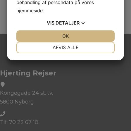
behandling af persondata på vores
hjemmeside.
VIS
DETALJER
JA
NEJ
OK
JA
NEJ
NØDVENDIGE
PRÆFERENCER
AFVIS ALLE
JA
NEJ
JA
NEJ
MARKETING
STATISTIK
Hjerting Rejser
Kongegade 24 st. tv.
5800 Nyborg
Tlf: 70 22 67 10