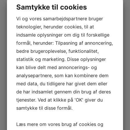
Kontakt os for mulighederne
Samtykke til cookies
Navn
*
Vi og vores samarbejdspartnere bruger
teknologier, herunder cookies, til at
indsamle oplysninger om dig til forskellige
formål, herunder: Tilpasning af annoncering,
Telefon
*
bedre brugeroplevelse, funktionalitet,
statistik og marketing. Disse oplysninger
kan blive delt med annoncerings- og
analysepartnere, som kan kombinere dem
E-mail
*
med data, du tidligere har givet dem eller
de har indsamlet gennem din brug af deres
tjenester. Ved at klikke på 'OK' giver du
samtykke til disse formål.
Hvor mange skal rejse
*
Læs mere om vores brug af cookies og