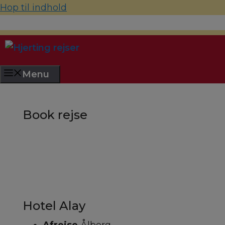
Hop til indhold
70 22 67 10
hjerting@hjertingrejser.dk
Menu
Book rejse
Hotel Alay