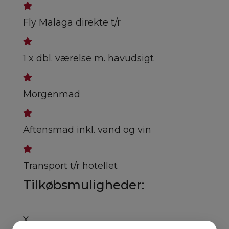
Fly Malaga direkte t/r
1 x dbl. værelse m. havudsigt
Morgenmad
Aftensmad inkl. vand og vin
Transport t/r hotellet
Tilkøbsmuligheder:
X