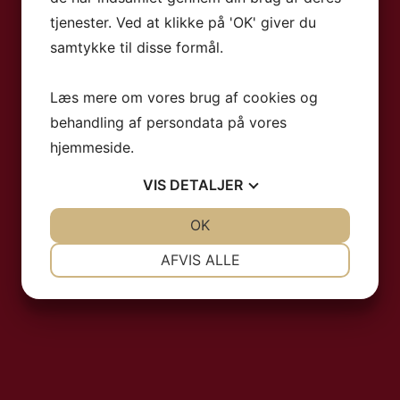
tjenester. Ved at klikke på 'OK' giver du
samtykke til disse formål.
Læs mere om vores brug af cookies og
behandling af persondata på vores
hjemmeside.
VIS
DETALJER
JA
NEJ
OK
JA
NEJ
NØDVENDIGE
PRÆFERENCER
AFVIS ALLE
JA
NEJ
JA
NEJ
MARKETING
STATISTIK