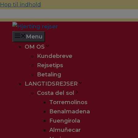
Hop til indhold
70 22 67 10
hjerting@hjertingrejser.dk
Menu
OM OS
Kundebreve
Rejsetips
Betaling
LANGTIDSREJSER
Costa del sol
Torremolinos
Benalmadena
Fuengirola
Almuñecar