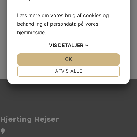
Læs mere om vores brug af cookies og
Hvor mange skal rejse
*
behandling af persondata på vores
hjemmeside.
VIS
DETALJER
JA
NEJ
OK
JA
NEJ
NØDVENDIGE
PRÆFERENCER
AFVIS ALLE
JA
NEJ
JA
NEJ
MARKETING
STATISTIK
Hjerting Rejser