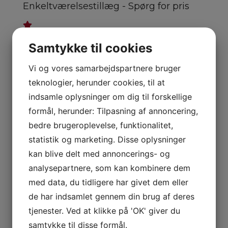
Enkeltværelsestillæg - Spørg for pris
Tilkøb All Inklusive - Spørg for pris
Samtykke til cookies
X
Vi og vores samarbejdspartnere bruger
Kontakt os for mulighederne
teknologier, herunder cookies, til at
indsamle oplysninger om dig til forskellige
Navn
*
formål, herunder: Tilpasning af annoncering,
bedre brugeroplevelse, funktionalitet,
statistik og marketing. Disse oplysninger
kan blive delt med annoncerings- og
Telefon
*
analysepartnere, som kan kombinere dem
med data, du tidligere har givet dem eller
de har indsamlet gennem din brug af deres
E-mail
*
tjenester. Ved at klikke på 'OK' giver du
samtykke til disse formål.