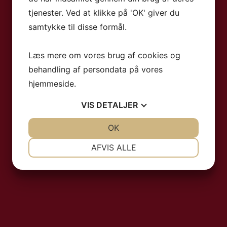
tjenester. Ved at klikke på 'OK' giver du
samtykke til disse formål.
Læs mere om vores brug af cookies og
behandling af persondata på vores
hjemmeside.
VIS
DETALJER
JA
NEJ
OK
JA
NEJ
NØDVENDIGE
PRÆFERENCER
AFVIS ALLE
JA
NEJ
JA
NEJ
MARKETING
STATISTIK