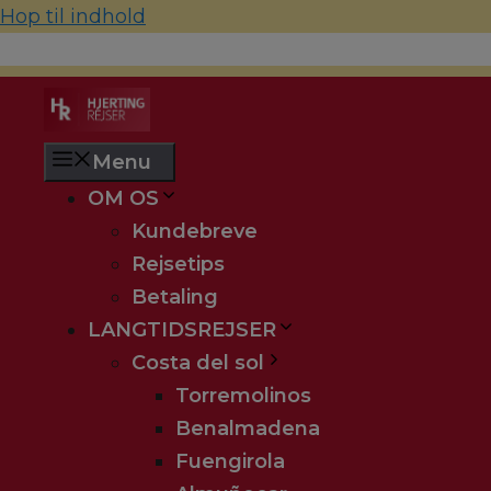
Hop til indhold
70 22 67 10
hjerting@hjertingrejser.dk
Menu
OM OS
Kundebreve
Rejsetips
Betaling
LANGTIDSREJSER
Costa del sol
Torremolinos
Benalmadena
Fuengirola